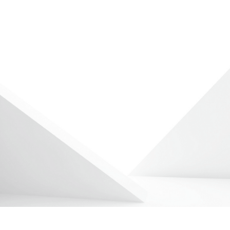
於建築
增值雙
陸、