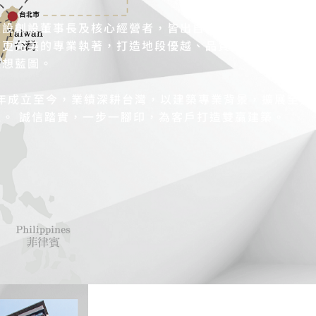
建設創設董事長及核心經營者，皆出自建築專業系所， 對
有更完美的專業執著，打造地段優越、品質優先， 保值與
理想藍圖。
03年成立至今，業績深耕台灣，以建築專業背景，擴展至大
亞。 誠信踏實，一步一腳印，為客戶打造雙贏建築。