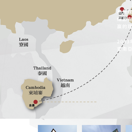
和新
細節
贏的
20
東南