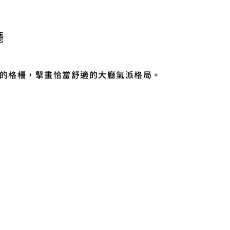
廳
的格柵，擘畫恰當舒適的大廳氣派格局。