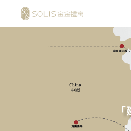
跳
至
主
要
內
容
「