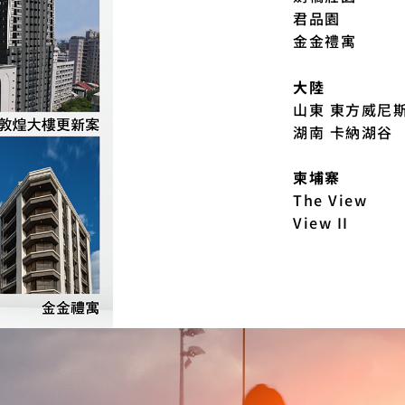
君品園
金金禮寓
大陸
山東 東方威尼
湖南 卡納湖谷
柬埔寨
The View
View II