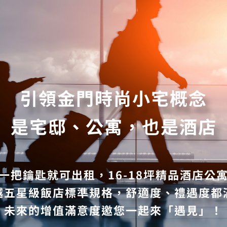
引領金門時尚小宅概念
是宅邸、公寓，也是酒店
一把鑰匙就可出租，16-18坪精品酒店公
越五星級飯店標準規格，舒適度、禮遇度都
未來的增值滿意度邀您一起來「遇見」！