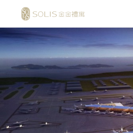
跳
至
主
要
內
容