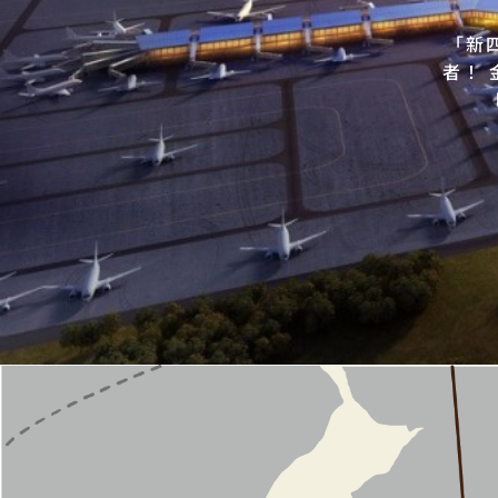
​「
者！