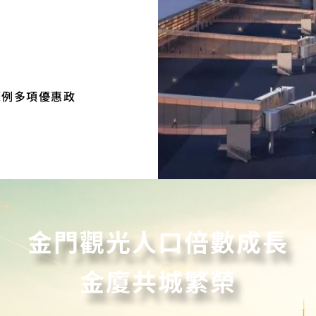
條例多項優惠政
金門觀光人口倍數成長
金廈共城繁榮