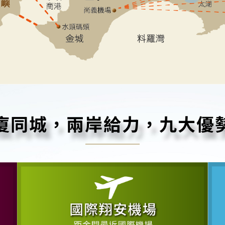
廈同城，兩岸給力，九大優