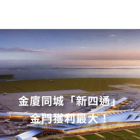
金廈同城「新四通」
金門獲利最大！